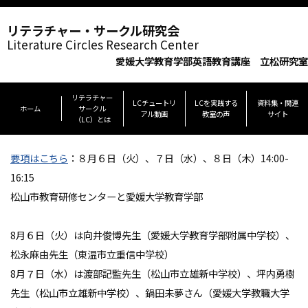
リテラチャー・サークル研究会
Literature Circles Research Center
愛媛大学教育学部英語教育講座 立松研究室
リテラチャー
LCチュートリ
LCを実践する
資料集・関連
ホーム
サークル
アル動画
教室の声
サイト
（LC）とは
要項はこちら
：８月６日（火）、７日（水）、８日（木）14:00-
16:15
松山市教育研修センターと愛媛大学教育学部
8月６日（火）は向井俊博先生（愛媛大学教育学部附属中学校）、
松永麻由先生（東温市立重信中学校）
8月７日（水）は渡部記監先生（松山市立雄新中学校）、坪内勇樹
先生（松山市立雄新中学校）、鍋田未夢さん（愛媛大学教職大学